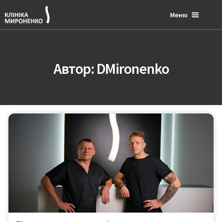
Меню
Що ми лікуємо?
Автор:
DMironenko
Послуги
Медичний блог
Наша команда
Про клініку
+38 (066) 911-12-42