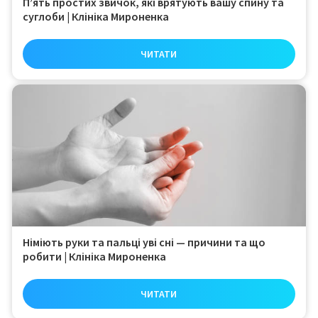
П’ять простих звичок, які врятують вашу спину та
суглоби | Клініка Мироненка
+38 (098) 911-12-42
ЧИТАТИ
Telegram
Instagram
Facebook
Німіють руки та пальці уві сні — причини та що
робити | Клініка Мироненка
ЧИТАТИ