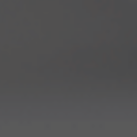
Консультація фізичного терапевта
Консультація лікаря реабілітолога
Консультація лікаря ФРМ
Консультація лікаря невролога
Консультація лікаря узд
Консультація дерматовенеролога
Консультація терапевта
Консультація лікаря психіатра