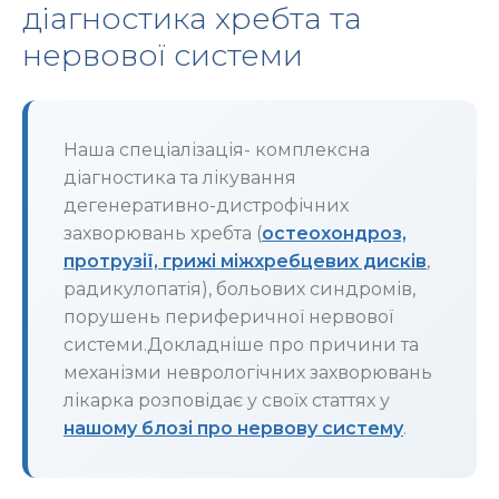
діагностика хребта та
нервової системи
Наша спеціалізація- комплексна
діагностика та лікування
дегенеративно-дистрофічних
захворювань хребта (
остеохондроз,
протрузії, грижі міжхребцевих дисків
,
радикулопатія), больових синдромів,
порушень периферичної нервової
системи.Докладніше про причини та
механізми неврологічних захворювань
лікарка розповідає у своїх статтях у
нашому блозі про нервову систему
.