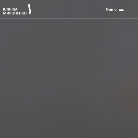
Меню
Що ми лікуємо?
Послуги
Фізіотерапія
Реабілітація
Діагностика
Консультація лікарів