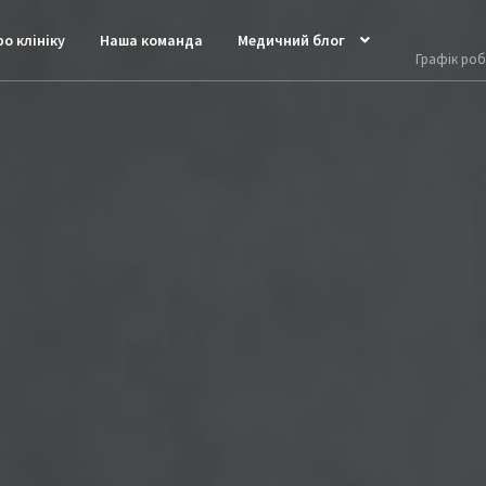
о клініку
Наша команда
Медичний блог
Графік робо