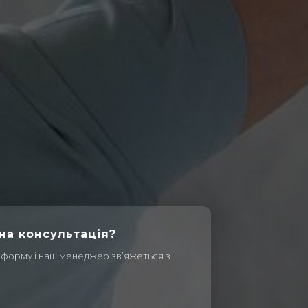
на консультація?
 форму і наш менеджер зв’яжеться з
я