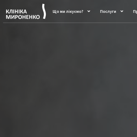
Що ми лікуємо?
Послуги
Пр