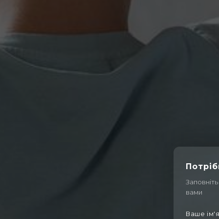
Потріб
Заповніть
вами
Ваше ім'