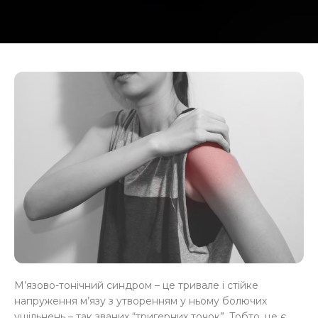
М’язово-тонічний синдром – це тривале і стійке
напруження м’язу з утворенням у ньому болючих
ущільнень – так званих “тригерних точок”. Тобто, це є