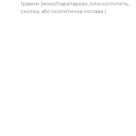
травми (моно/парапарези, плоскостопість,
сколіоз, або сколіотична постава ).
СИМПТОМИ
Мязово-тонічний синдром
характеризується наступними ознаками:
Постійний біль в зоні локалізації
тригерних зон;
Сильний біль, що виникає після
подразнення тригерних зон;
відображений біль – біль що виникає на
відстані від ділянки локалізації тригерної
зони;
зростання болю після тривалого
статичного положення, або після тривалої