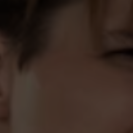
Фасетковий синдром, спонділоартрози
Лікування больового синдрому
Послуги
Медичний блог
Наша команда
Про клініку
+38 (066) 911-12-42