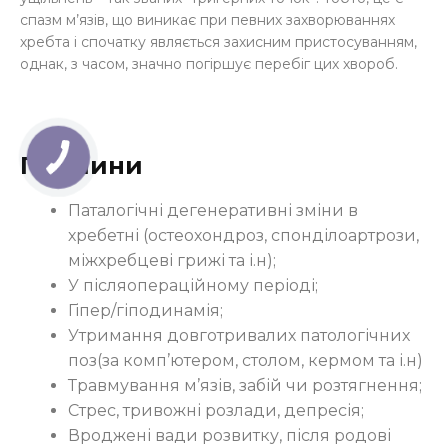
спазм м’язів, що виникає при певних захворюваннях
хребта і спочатку являється захисним пристосуванням,
однак, з часом, значно погіршує перебіг цих хвороб.
Причини
Паталогічні дегенеративні зміни в
хребетні (остеохондроз, спонділоартрози,
міжхребцеві грижі та і.н);
У післяопераційному періоді;
Гіпер/гіподинамія;
Утримання довготривалих патологічних
поз(за комп’ютером, столом, кермом та і.н)
Травмування м’язів, забій чи розтягнення;
Стрес, тривожні розлади, депресія;
Вроджені вади розвитку, після родові