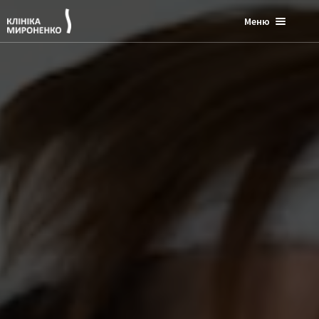
Меню
Що ми лікуємо?
Лікування захворювань суглобів
Лікування захворювання хребта
Грижі та протрузії міжхребцевих дисків
Деформації хребта
М’язово тонічний синдром
Остеохондроз хребта